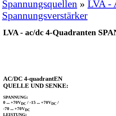
Spannungsquellen
»
LVA -
Spannungsverstärker
LVA - ac/dc 4-Quadranten SP
AC/DC 4-quadrantEN
QUELLE UND SENKE:
SPANNUNG:
0 ... +70V
/ -15 ... +70V
/
DC
DC
-70 ... +70V
DC
LEISTUNG: